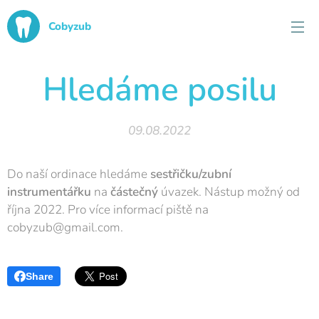
Cobyzub
Hledáme posilu
09.08.2022
Do naší ordinace hledáme
sestřičku/zubní
instrumentářku
na
částečný
úvazek. Nástup možný od
října 2022. Pro více informací piště na
cobyzub@gmail.com.
Share